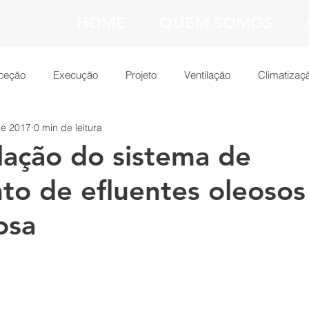
HOME
QUEM SOMOS
ceção
Execução
Projeto
Ventilação
Climatizaç
de 2017
0 min de leitura
nfraestruturas Elétricas
Electricidade
Mecânica
Ilum
ação do sistema de
to de efluentes oleosos
osa