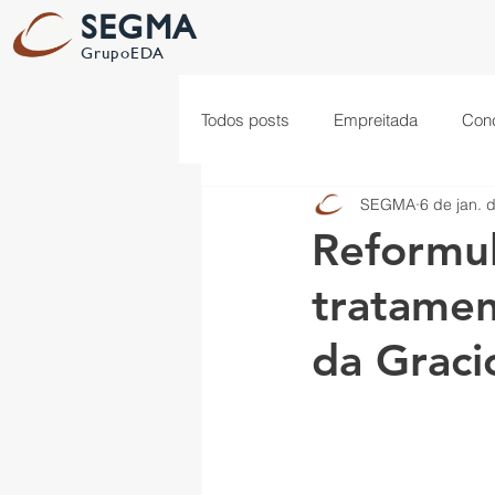
SEGMA
GrupoEDA
Todos posts
Empreitada
Con
SEGMA
6 de jan. 
Automação
Produção
I
Reformul
tratamen
Mobilidade Elétrica
da Graci