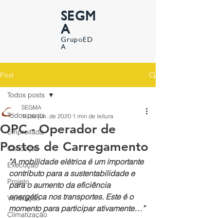
SEGM
A
GrupoED
A
Post
Todos posts
SEGMA
Todos posts
16 de jun. de 2020
1 min de leitura
OPC - Operador de
Empreitada
Postos de Carregamento
Conceção
"A mobilidade elétrica é um importante 
Execução
contributo para a sustentabilidade e 
Projeto
para o aumento da eficiência 
energética nos transportes. Este é o 
Ventilação
momento para participar ativamente…”
Climatização