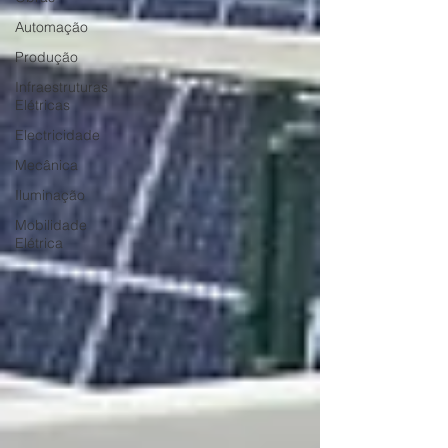
Automação
Produção
Infraestruturas
Elétricas
Electricidade
Mecânica
Iluminação
Mobilidade
Elétrica