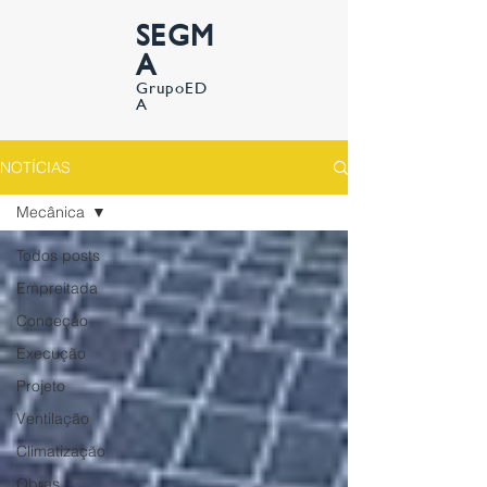
SEGM
A
GrupoED
A
NOTÍCIAS
Mecânica
Todos posts
Empreitada
Conceção
Execução
Projeto
Ventilação
Climatização
Obras