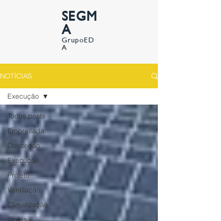
SEGM
A
GrupoED
A
NOTÍCIAS
Execução
Todos posts
Empreitada
Conceção
Execução
Projeto
Ventilação
Climatização
Obras