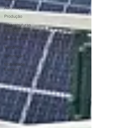
Automação
Produção
Infraestruturas
Elétricas
Electricidade
Mecânica
Iluminação
Mobilidade
Elétrica